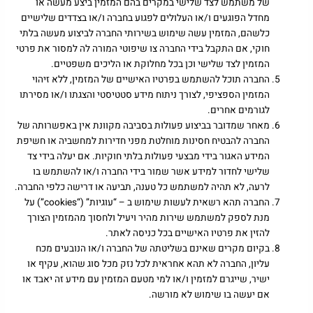
של משתמש לצד שלישי במקרים בהם המזמין ביצע מעשה או
מחדל הפוגעים ו/או העלולים לפגוע בחברה ו/או בצדדים שלישיים
כלשהם, המזמין עשה שימוש בשירותי החברה לביצוע מעשה בלתי
חוקי, אם התקבל בידי החברה צו שיפוטי המורה לה למסור את פרטי
המזמין לצד שלישי וכן בכל מחלוקת או הליכים משפטיים.
החברה תוכל להשתמש בפרטיו האישיים של המזמין, ללא זיהוי
המזמין הספציפי, לצורך ניתוח מידע סטטיסטי והצגתו ו/או מסירתו
לגורמים אחרים.
מאחר שמדובר בביצוע פעולות בסביבה מקוונת אין באפשרותה של
החברה להבטיח חסינות מוחלטת מפני חדירות למחשביה או חשיפת
המידע האגור בידי מבצעי פעולות בלתי חוקיות. אם יעלה בידי צד
שלישי לחדור למידע אשר שמור בידי החברה ו/או להשתמש בו
לרעה, לא תהיה למשתמש כל טענה, תביעה או דרישה כלפי החברה.
החברה תהא רשאית לעשות שימוש ב – “עוגיות” (“cookies”) על
מנת לספק למשתמש שירות מהיר ויעיל ולחסוך מהמזמין הצורך
להזין את פרטיו האישיים בכל כניסה לאתר.
בקיום מקרים שאינם בשליטתה של החברה ו/או הנובעים מכח
עליון, החברה לא תהא אחראית לכל נזק מכל סוג שהוא, עקיף או
ישיר, שייגרם למזמין ו/או למי מטעם המזמין עם מידע זה יאבד או
אם יעשה בו שימוש לא מורשה.