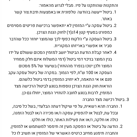
והתקנות שהותקנו על פיו. מבלי לגרוע מהאמור:
ביטול ייעשה בהודעה טלפונית או באמצעות תיבת צור קשר
באתר.
ביטול עסקה ע”י המזמין לא יתאפשר ברכישת פריטים מסוימים
כמפורט בסעיף קטן 14ג(ד) לחוק הגנת הצרכן.
ביטול העסקה ע”י הלקוח כפוף לכך שהמוצר יוחזר ככל שהדבר
סביר או אפשרי באריזתו המקורית.
לאחר קבלת הודעת הביטול יושב למזמין הסכום ששולם על ידו
בגין המוצר בניכוי דמי ביטול (דמי המשלוח אינם חלק ממחיר
המוצר ולכן ינוכו בנפרד מההחזר) בשיעור של 5% מסכום
העסקה או 100 ש”ח, לפי הנמוך. במקרה של ביטול עסקה עקב
פגם או אי התאמה, לא יחויב המזמין בדמי ביטול כלשהם.
הוראות חוק הגנת הצרכן נוספות בנוגע לביטול הרכישה מצד
המזמין, לרבות בנוגע לחובה להחזיר המוצר, יחולו גם-כן.
ביטול רכישה מצד החברה
החברה תהא רשאית, על פי שיקול דעתה הבלעדי, בשל כל סיבה,
ובכל עת, לבטל או להפסיק עסקה ו/או מכירה ו/או לבטל הזמנה,
כולה או חלקה, ו/או את פעילות האתר, כולו או חלקו.
הודעה על ביטול או הפסקה מעין זה תימסר למשתמש או למזמין,
והחברה תימנע מחיוב כרטיס האשראי של המזמין או תשיב לו כל