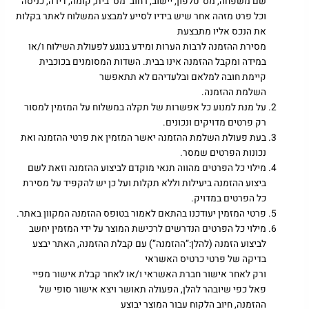
שם משפחה, מס’ טלפון, יישוב, רחוב מס’ בית, קומה, דירה, כניסה
וכל פרט מזהה אחר שיש בידיו לסייע למבצע המשלוח לאתר בקלות
את הנכס אליו מתבצעת
מסירת ההזמנה לרבות הערות ומידע בנוגע לפעולת השילוח ו/או
במידה ומקבל ההזמנה אינו בבית. השדות המסומנים בכוכבית
קיימת חובה למלאם ובלעדיהם לא תתאפשר
השלמת ההזמנה.
על מנת למנוע כל אפשרות של תקלה במשלוח על המזמין למסור
רק פרטים מדויקים ונכונים.
בעת פעולת השלמת ההזמנה יאשר המזמין את פרטי ההזמנה ואת
נכונות הפרטים שמסר.
מילוי כל הפרטים מהווה תנאי מוקדם לביצוע ההזמנה וזאת לשם
ביצוע ההזמנה ביעילות וללא תקלות ועל כן יש להקפיד על מסירת
כל הפרטים במדויק.
פרטי המזמין יעודכנו בהתאם לאמור בטופס ההזמנה המקוון באתר.
מילוי כל הפרטים הנדרשים לרכישת המוצר על ידי המזמין יחשב
לביצוע הזמנה (להלן:”ההזמנה”) עם קבלת ההזמנה, האתר יבצע
בדיקה של פרטי כרטיס האשראי
ורק לאחר אישור חברת האשראי ו/או לאחר קבלת אישור מפיי
פאל כפי שיובהר להלן, הפעולה תאושר ויצא אישור סופי של
ההזמנה, חיוב הלקוח עבור המוצר יבוצע