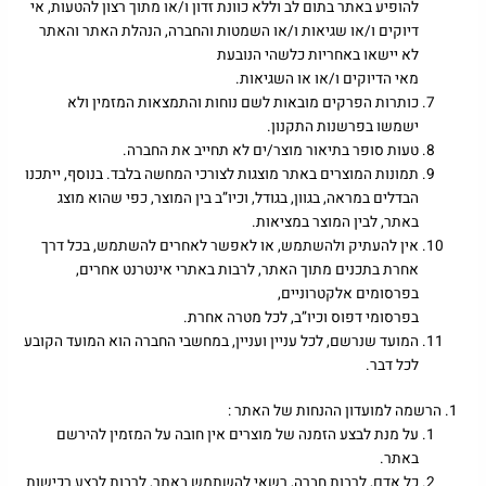
להופיע באתר בתום לב וללא כוונת זדון ו/או מתוך רצון להטעות, אי
דיוקים ו/או שגיאות ו/או השמטות והחברה, הנהלת האתר והאתר
לא יישאו באחריות כלשהי הנובעת
מאי הדיוקים ו/או או השגיאות.
כותרות הפרקים מובאות לשם נוחות והתמצאות המזמין ולא
ישמשו בפרשנות התקנון.
טעות סופר בתיאור מוצר/ים לא תחייב את החברה.
תמונות המוצרים באתר מוצגות לצורכי המחשה בלבד. בנוסף, ייתכנו
הבדלים במראה, בגוון, בגודל, וכיו”ב בין המוצר, כפי שהוא מוצג
באתר, לבין המוצר במציאות.
אין להעתיק ולהשתמש, או לאפשר לאחרים להשתמש, בכל דרך
אחרת בתכנים מתוך האתר, לרבות באתרי אינטרנט אחרים,
בפרסומים אלקטרוניים,
בפרסומי דפוס וכיו”ב, לכל מטרה אחרת.
המועד שנרשם, לכל עניין ועניין, במחשבי החברה הוא המועד הקובע
לכל דבר.
הרשמה למועדון ההנחות של האתר :
על מנת לבצע הזמנה של מוצרים אין חובה על המזמין להירשם
באתר.
כל אדם, לרבות חברה, רשאי להשתמש באתר, לרבות לבצע רכישות