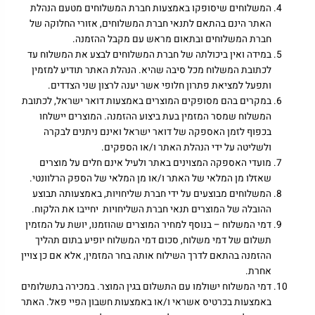
המשלוחים שיסופקו באמצעות חברת המשלוחים מטעם הנהלת
האתר הינם בהתאם לתנאי חברת המשלוחים, אזורי החלוקה של
חברת המשלוחים ובתאום מראש עם מקבל ההזמנה.
במידה ואין ביכולתה של חברת המשלוחים לבצע את המשלוח עד
לכתובת המשלוח מכל סיבה שהיא. הנהלת האתר תודיע למזמין
ותפעל למציאת פתרון חלופי אשר יענה לרצון שני הצדדים.
במקרים בהם מסופקים המוצרים באמצעות דואר ישראל, לכתובת
המשלוח שמסר המזמין בעת ביצוע ההזמנה. המוצרים יישלחו
בכפוף לזמן האספקה של דואר ישראל ואינם ניתנים לבקרה
ולשליטה על ידי הנהלת האתר ו/או הספקים.
מועדי האספקה המצוינים באתר ולעיל אינם חלים על מוצרים
שאזלו מן המלאי של האתר ו/או מן המלאי של הספק הרלוונטי.
המשלוחים מבוצעים על ידי חברת שליחויות, באמצעותה תבוצע
ההובלה של המוצרים תנאי חברת השליחויות יחייבו את הלקוח.
דמי המשלוח – בנוסף למחיר המוצרים שהוזמנו, יושת על המזמין
תשלום של דמי משלוח, סכום דמי המשלוח יופיע בתום תהליך
ההזמנה בהתאם לדרך השילוח אותה בחר המזמין, אלא אם כן צויין
אחרת.
דמי המשלוח ישולמו עם התשלום בגין המוצר. במכירה בתשלומים
באמצעות בכרטיס אשראי ו/או באמצעות חשבון הפיי פאל. האתר