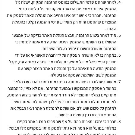
לאחר שהוזנו פרטי התשלום בטופס ההזמנה המקוון, ישלח אל
המזמין אישור באמצעות הדואר האלקטרוני על קליטת פרטי
ההזמנה. יובהר כי אישור זה אינו מחייב את הנהלת האתר לספק את
המוצרים שהוזמנו והוא רק מעיד שפרטי ההזמנה נקלטו בהנהלת
האתר.
מיד לאחר ביצוע ההזמנה, תבצע הנהלת האתר בדיקה של אמצעי
התשלום בו השתמש המזמין, תינתן הודעה מתאימה למזמין כי
ההזמנה אושרה וחשבונו יחויב בעלות השירות.
במקרה בו לא אושרה העסקה על ידי חברת האשראי או על ידי
חשבון הפיי פאל או כל אמצעי תשלום אר שיהיה באותה עת, יקבל
המזמין הודעה מתאימה על כך והנהלת האתר תיצור קשר עם
המזמין לשם השלמת העסקה או ביטולה.
אישור פעולת הרכישה מותנה בהימצאות המוצר הנרכש במלאי
במועד האספקה המבוקש ו/במועד ההזמנה. אם לא צויין, כי המוצר
אינו קיים במלאי והמוצר לא הורד מהאתר עד למועד ביצוע ההזמנה,
לא תהא הנהלת האתר מחויבת בכפוף לכך שהנהלת האתר תשיב
למזמין כל סכום ששולם אם שולם להנהלת האתר ו/או תבטל את
החיוב אם בוצע בגין פעולת הרכישה.
יובהר כי יתכנו מצבים בהם על אף שהפריט מוצג באתר כקיים
במלאי, בפועל הוא חסר ולא ניתן לספק אותו, במקרים אלו תבוטל
העסקה ולמזמין לא תהה כל טענה בקשר לכך בכפוף להשבת