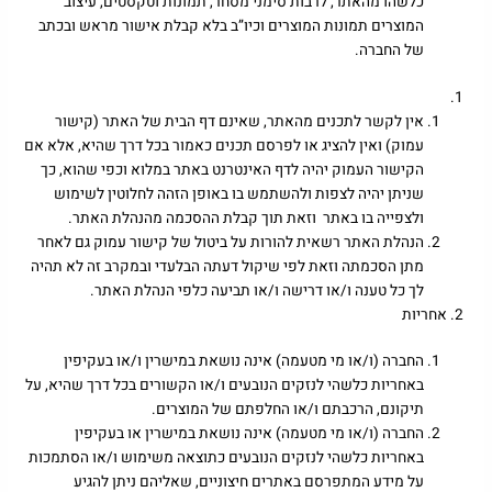
כלשהו מהאתר, לרבות סימני מסחר, תמונות וטקסטים, עיצוב
המוצרים תמונות המוצרים וכיו”ב בלא קבלת אישור מראש ובכתב
של החברה.
אין לקשר לתכנים מהאתר, שאינם דף הבית של האתר (קישור
עמוק) ואין להציג או לפרסם תכנים כאמור בכל דרך שהיא, אלא אם
הקישור העמוק יהיה לדף האינטרנט באתר במלוא וכפי שהוא, כך
שניתן יהיה לצפות ולהשתמש בו באופן הזהה לחלוטין לשימוש
ולצפייה בו באתר וזאת תוך קבלת ההסכמה מהנהלת האתר.
הנהלת האתר רשאית להורות על ביטול של קישור עמוק גם לאחר
מתן הסכמתה וזאת לפי שיקול דעתה הבלעדי ובמקרב זה לא תהיה
לך כל טענה ו/או דרישה ו/או תביעה כלפי הנהלת האתר.
אחריות
החברה (ו/או מי מטעמה) אינה נושאת במישרין ו/או בעקיפין
באחריות כלשהי לנזקים הנובעים ו/או הקשורים בכל דרך שהיא, על
תיקונם, הרכבתם ו/או החלפתם של המוצרים.
החברה (ו/או מי מטעמה) אינה נושאת במישרין או בעקיפין
באחריות כלשהי לנזקים הנובעים כתוצאה משימוש ו/או הסתמכות
על מידע המתפרסם באתרים חיצוניים, שאליהם ניתן להגיע