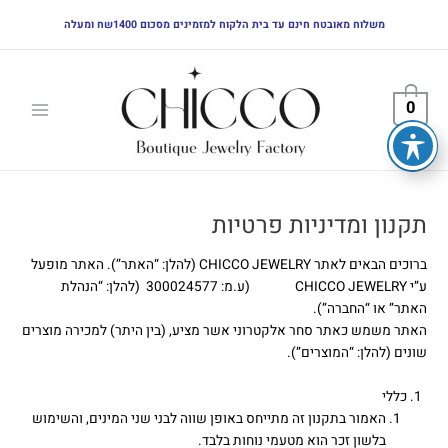
ילוג
משלוח מאובטח חינם עד בית הלקוח למזמינים מסכום 1400שח ומעלה
תוכן
Main
Menu
0
תקנון ומדיניות פרטיות
ברוכים הבאים לאתר CHICCO JEWELRY (להלן: “האתר”). האתר מופעל
ע”י CHICCO JEWELRY (ע.מ: 300024577 (להלן: “הנהלת
האתר” או “החברה”).
האתר משמש כאתר סחר אלקטרוני אשר מציע, (בין היתר) למכירה מוצרים
שונים (להלן: “המוצרים”).
כללי
האמור בתקנון זה מתייחס באופן שווה לבני שני המינים, והשימוש
בלשון זכר הוא מטעמי נוחות בלבד.