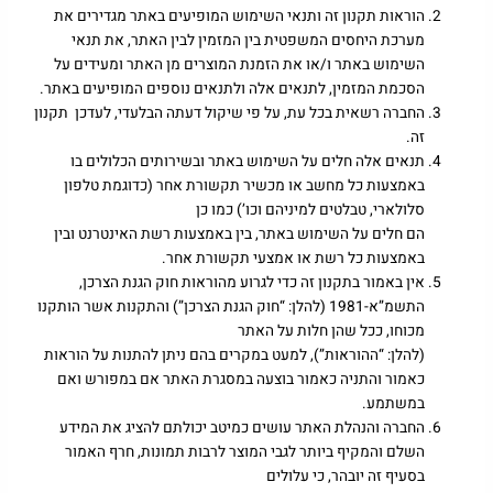
הוראות תקנון זה ותנאי השימוש המופיעים באתר מגדירים את
מערכת היחסים המשפטית בין המזמין לבין האתר, את תנאי
השימוש באתר ו/או את הזמנת המוצרים מן האתר ומעידים על
הסכמת המזמין, לתנאים אלה ולתנאים נוספים המופיעים באתר.
החברה רשאית בכל עת, על פי שיקול דעתה הבלעדי, לעדכן תקנון
זה.
תנאים אלה חלים על השימוש באתר ובשירותים הכלולים בו
באמצעות כל מחשב או מכשיר תקשורת אחר (כדוגמת טלפון
סלולארי, טבלטים למיניהם וכו’) כמו כן
הם חלים על השימוש באתר, בין באמצעות רשת האינטרנט ובין
באמצעות כל רשת או אמצעי תקשורת אחר.
אין באמור בתקנון זה כדי לגרוע מהוראות חוק הגנת הצרכן,
התשמ”א-1981 (להלן: “חוק הגנת הצרכן”) והתקנות אשר הותקנו
מכוחו, ככל שהן חלות על האתר
(להלן: “ההוראות”), למעט במקרים בהם ניתן להתנות על הוראות
כאמור והתניה כאמור בוצעה במסגרת האתר אם במפורש ואם
במשתמע.
החברה והנהלת האתר עושים כמיטב יכולתם להציג את המידע
השלם והמקיף ביותר לגבי המוצר לרבות תמונות, חרף האמור
בסעיף זה יובהר, כי עלולים