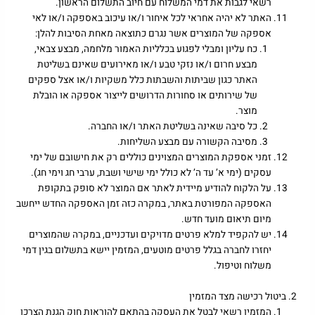
רשאי לגבות את דמי המשלוח עם חיוב התשלום הראשון.
האתר לא יהיה אחראי לכל איחור ו/או עיכוב באספקה ו/או לאי
אספקה של המוצרים אשר נגרם כתוצאה מאחת הסיבות להלן:
כח עליון ומבלי לפגוע בכלליות האמור מלחמה, מבצע צבאי,
מבצע חרום ו/או נזקי טבע ו/או מאירועים שאינם בשליטת
האתר כגון שביתות והשבתות כלל משקיות ו/או אצל ספקים
של שירותים או סחורות הדרושים לייצור אספקה או הובלת
מוצר.
כל סיבה שאינה בשליטת האתר ו/או החברה.
מסיבה הקשורה עם מבצע השליחות.
זמני אספקת המוצרים המצוינים כוללים רק את חישובם של ימי
עסקים (ימי א’ עד ה’ לא כולל ימי שישי ושבת, ערבי חג וימי חג).
על הלקוח להודיע מיידית לאתר אם המוצר לא סופק בתקופת
האספקה המפורטת באתר, במקרה כזה זמן האספקה החדש ייחשב
מיום תיאום מועד חדש.
יש להקפיד למלא פרטים מדויקים ועדכניים, במקרה שהמוצרים
יחזרו לחברה בגלל פרטים מוטעים, המזמין יישא בתשלום בגין דמי
משלוח וטיפול.
ביטול רכישה מצד המזמין
המזמין רשאי לבטל את העסקה בהתאם להוראות חוק הגנת הצרכן