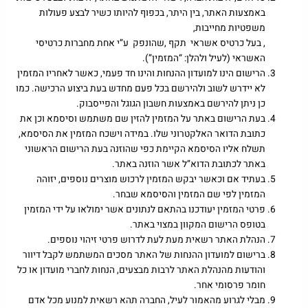
באמצעות האתר, בין היתר, בכפוף להיותו כשיר לבצע פעולות
משפטיות מחייבות,
, בעל כרטיס אשראי תקף ,שהונפק ע”י אחת מחברות כרטיסי
האשראי (לעיל ולהלן: “המזמין”).
הרישום הינו למועדון ההנחות והינו חד פעמי, כאשר לאחריו המזמין
לא יידרש לשוב ולהירשם בכל פעם מחדש בעת ביצוע הרכישה. כמו
כן ניתן להירשם באמצעות חשבון הגוגל והפייסבוק.
בעת הרישום באתר על המזמין להזין שם משתמש וסיסמא וכן את
כתובת הדואר האלקטרוני שלו. במידה וישכח המזמין את הסיסמא,
תשלח אליו הסיסמא הקיימת כפי שהוזנה בעת הרישום הראשוני
באתר לכתובת הדוא”ל אשר הוזנה באתר.
בעתיד אם וכאשר יבקש המזמין לרכוש מוצרים נוספים, יזוהה
המזמין לפי שם המזמין והסיסמא שבחר.
פרטי המזמין יעודכנו בהתאם לנתונים אשר ימולאו על ידי המזמין
בטופס הרישום המקוון במצוי באתר.
הנהלת האתר רשאית מעת לעת לדרוש פרטי זיהוי נוספים.
ברישום למועדון ההנחות של האתר מסכים המשתמש לקבל דיוור
והודעות מהנהלת האתר לרבות מבצעים, הנחות לחברי מועדון או כל
חומר פרסומי אחר.
מבלי לגרוע מהאמור לעיל, החברה תהא רשאית למנוע מכל אדם