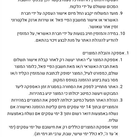
הסכום ששולם על ידי הלקוח.
מועד המשלוח יקבע החל מיום אישור העסקה על ידי חברת
האשראי או אישור מחשבון הפיי פאל או שירות ארנק אלקטרוני
זמין אחר שאושר.
במידה והמזמין חויב בטעות על ידי חברת האשראי, על המזמין
להודיע להנהלת האתר על מנת לבצע זיכוי בהתאם.
אספקה והובלת המוצרים
אספקת המוצר ע”י האתר יעשה רק לאחר קבלת אישור תשלום
מאת חברת האשראי ו/או מאת חשבון הפיי פאל, כלומר המוצר
שולם, כמפורט לעיל, המוצר יסופק לכתובת שהמזמין הקליד ו/או
מסר בעת ביצוע ההזמנה בטופס המקוון.
האתר מתחייב לספק את הסחורה במסגרת זמן האספקה ליעד
המבוקש ויעשה כמיטב יכולתו כי המוצר יגיע במהירות.
הנהלת האתר תפעל כמיטב יכולתה לספק את המוצרים במהירות
והמוצרים ובתוך 14 ימי עסקים מיום קליטת ההזמנה ואישורה אם
נשלח באמצעות דואר רשום ותוך 3 ימי עסקים אם נשלח באמצעות
שליח.
זמני אספקת המוצרים כוללים רק את חישובם של ימי עסקים (ימי
א’ עד ה’, לא כולל ימי שישי, שבת, ערבי חג וימי חג).