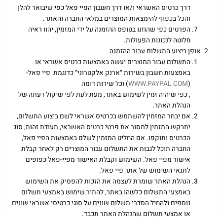
דרך כרטיס האשראי ו/או דרך חשבון הפיי פאל כפי שיבואר להלן
והכל בכפוף להימצאות המוצרים במלאי החברה והאתר.
הפרטים כפי שהוזנו בטופס ההזמנה על ידי המזמין, יהוו ראיה
חלוטה לנכונות הפעולות.
אופן ביצוע התשלום עבור ההזמנה
התשלום עבור המוצרים יעשה באמצעות כרטיס אשראי או
באמצעות חשבון בשירות “ארנק אלקטרוני” כדוגמת פיי פאל-
(
WWW.PAYPAL.COM
) וכל שירות דומה
, כפי שיהיה זמין לשימוש באתר, מעת לעת לפי שיקול דעתה של
הנהלת האתר.
אם יבחר המזמין להשתמש בכרטיס אשראי לשם ביצוע התשלום,
יתבקש המזמין למסור את פרטי כרטיס האשראי, תעודת זהות, סוג
הכרטיס ותוקפו. אם החליט המזמין לשלם באמצעות הפיי פאל,
החברה תוכל לגבות את התשלום עבור המוצרים רק לאחר קבלת
אישור מפיי פאל. השימוש וקבלת האישור מפיי-פאל כפופים
לתנאי השימוש של אתר פיי פאל.
הנהלת האתר שומרת לעצמה את הזכות להפסיק את השימוש
באמצעי התשלום כלשהו באתר, להתיר שימוש באמצעי תשלום
נוספים ולהחיל הסדרי תשלום שונים על סוגי כרטיסי אשראי שונים
או אמצעי תשלום שהנהלת האתר תכבד.