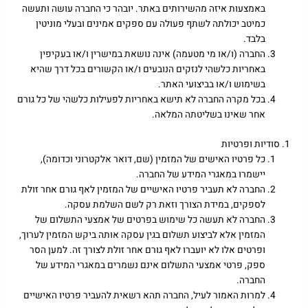
באמצעות איזה מהשירותים באתר. יובהר כי החברה עושה ותעשה
כמיטב יכולתה לשתף פעולה עם ספקים אמינים ובעלי מוניטין
בלבד.
החברה (ו/או מי מטעמה) אינה נושאת במישרין ו/או בעקיפין
באחריות כלשהי לנזקים הנובעים ו/או הקשורים בכל דרך שהיא
בשימוש ו/או בביצועי האתר.
בכל מקרה החברה לא תישא באחריות לפעילות כלשהי של כל גורם
אחר שאינו בשליטתה המלאה.
סודיות ופרטיות
כל פרטיו האישים של המזמין (שם, דואר אלקטרוני וכדומה),
יישמרו במאגרי המידע של החברה.
החברה לא תעביר פרטיו האישיים של המזמין לאף גורם אחר זולת
לספקים, במידת הצורך וזאת רק לשם השלמת עסקה.
החברה לא תעשה כל שימוש בפרטים של אמצעי התשלום של
המזמין אלא לביצוע תשלום בגין עסקה אותה ביקש המזמין לערוך,
ופרטים אלו לא יועברו לאף גורם אחר זולת לצורך זה. למען הסר
ספק, פרטי אמצעי התשלום אינם נשמרים במאגרי המידע של
החברה.
למרות האמור לעיל, החברה תהא רשאית להעביר פרטיו האישיים