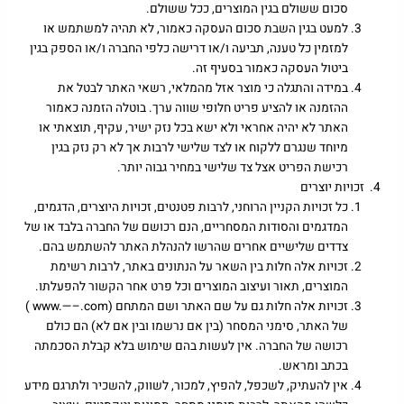
סכום ששולם בגין המוצרים, ככל ששולם.
למעט בגין השבת סכום העסקה כאמור, לא תהיה למשתמש או
למזמין כל טענה, תביעה ו/או דרישה כלפי החברה ו/או הספק בגין
ביטול העסקה כאמור בסעיף זה.
במידה והתגלה כי מוצר אזל מהמלאי, רשאי האתר לבטל את
ההזמנה או להציע פריט חלופי שווה ערך. בוטלה הזמנה כאמור
האתר לא יהיה אחראי ולא ישא בכל נזק ישיר, עקיף, תוצאתי או
מיוחד שנגרם ללקוח או לצד שלישי לרבות אך לא רק נזק בגין
רכישת הפריט אצל צד שלישי במחיר גבוה יותר.
זכויות יוצרים
כל זכויות הקניין הרוחני, לרבות פטנטים, זכויות היוצרים, הדגמים,
המדגמים והסודות המסחריים, הנם רכושם של החברה בלבד או של
צדדים שלישיים אחרים שהרשו להנהלת האתר להשתמש בהם.
זכויות אלה חלות בין השאר על הנתונים באתר, לרבות רשימת
המוצרים, תאור ועיצוב המוצרים וכל פרט אחר הקשור להפעלתו.
זכויות אלה חלות גם על שם האתר ושם המתחם (www.—–.com )
של האתר, סימני המסחר (בין אם נרשמו ובין אם לא) הם כולם
רכושה של החברה. אין לעשות בהם שימוש בלא קבלת הסכמתה
בכתב ומראש.
אין להעתיק, לשכפל, להפיץ, למכור, לשווק, להשכיר ולתרגם מידע